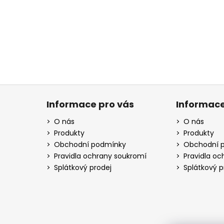
Z
á
Informace pro vás
Informace
p
O nás
O nás
a
Produkty
Produkty
t
Obchodní podmínky
Obchodní 
í
Pravidla ochrany soukromí
Pravidla o
Splátkový prodej
Splátkový p