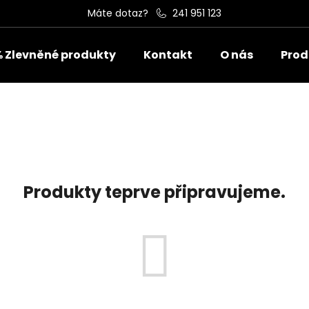
Máte dotaz?
241 951 123
 Zlevněné produkty
Kontakt
O nás
Prode
Co potřebujete najít?
HLEDAT
Doporučujeme
Produkty teprve připravujeme.
ROBOTICKÁ SEKAČKA NAVIMOW I210
BRAŠNA SEGWAY
AWD + GARÁŽ ZDARMA
990 Kč
29 999 Kč