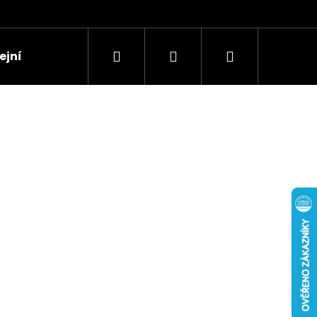
Hledat
Přihlášení
Nákupní
jní síť - skútry
košík
Následující
 EKICKSCOOTER V3