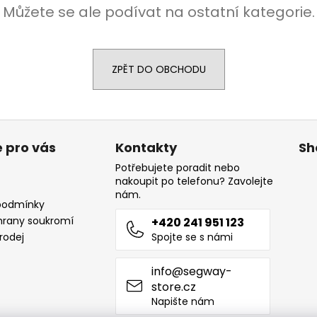
Můžete se ale podívat na ostatní kategorie.
ZPĚT DO OBCHODU
 pro vás
Kontakty
Sh
Potřebujete poradit nebo
nakoupit po telefonu? Zavolejte
nám.
podmínky
chrany soukromí
+420 241 951 123
rodej
Spojte se s námi
info@segway-
store.cz
Napište nám