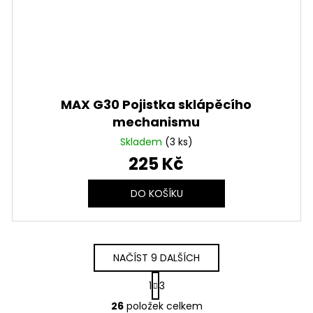
MAX G30 Pojistka sklápěcího
mechanismu
Skladem
(3 ks)
225 Kč
DO KOŠÍKU
NAČÍST 9 DALŠÍCH
S
1
3
t
O
r
26
položek celkem