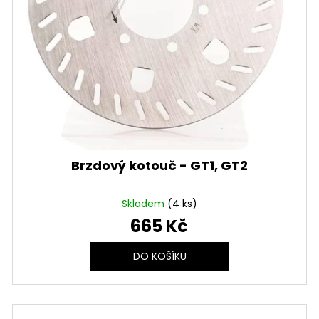
Brzdový kotouč - GT1, GT2
Skladem
(4 ks)
665 Kč
DO KOŠÍKU