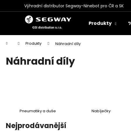
K
Přejít
Výhradní distributor Segway-Ninebot pro ČR a SK
na
o
obsah
Zpět
Zpět
š
Produkty
%
do
do
í
k
obchodu
obchodu
Domů
Produkty
Náhradní díly
Náhradní díly
SEGWAY NAVIMOW - SADA NÁHRADNÍ
NOŽŮ (VŠECHNY MODELY NAVIMOW)
599 Kč
Pneumatiky a duše
Nabíječky
Nejprodávanější