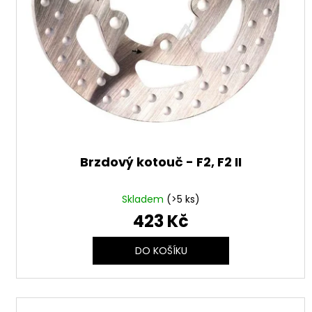
d
t
u
ů
k
t
ů
Brzdový kotouč - F2, F2 II
Skladem
(>5 ks)
423 Kč
DO KOŠÍKU