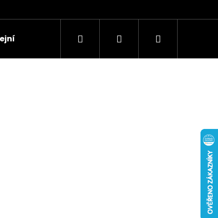
Hledat
Přihlášení
Nákupní
jní síť - skútry
košík
Následující
 EKICKSCOOTER V3