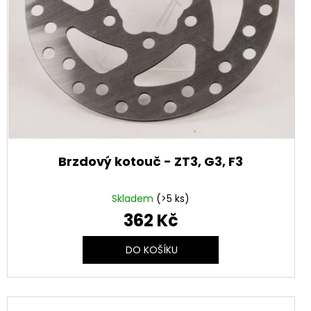
Brzdový kotouč - ZT3, G3, F3
Skladem
(>5 ks)
362 Kč
DO KOŠÍKU