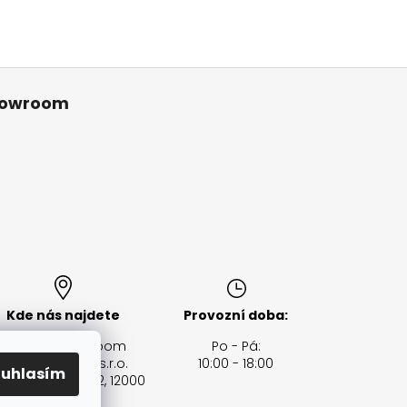
owroom
Kde nás najdete
Provozní doba:
Segway showroom
Po - Pá:
GSI distribution s.r.o.
10:00 - 18:00
ouhlasím
vecká 2, Praha 2, 12000