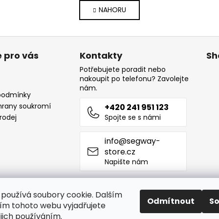
v
á
NAHORU
l
n
k
á
o
d
v
a
á
c
 pro vás
Kontakty
Sh
n
í
í
Potřebujete poradit nebo
p
nakoupit po telefonu? Zavolejte
r
nám.
podmínky
v
chrany soukromí
+420 241 951 123
k
rodej
Spojte se s námi
y
v
ý
info@segway-
p
store.cz
i
Napište nám
s
u
používá soubory cookie. Dalším
Odmítnout
S
m tohoto webu vyjadřujete
Pla
ejich používáním.