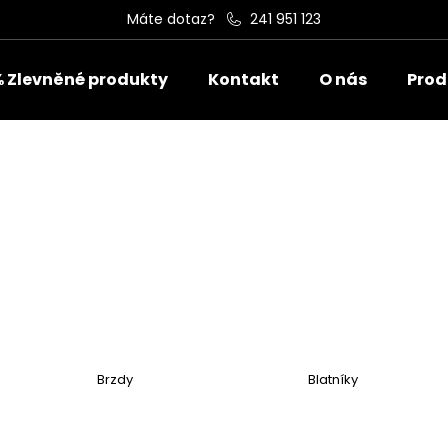
Máte dotaz?
241 951 123
 Zlevněné produkty
Kontakt
O nás
Prode
Co potřebujete najít?
HLEDAT
Doporučujeme
ROBOTICKÁ SEKAČKA NAVIMOW I210
BRAŠNA SEGWAY
AWD + GARÁŽ ZDARMA
990 Kč
29 999 Kč
Brzdy
Blatníky