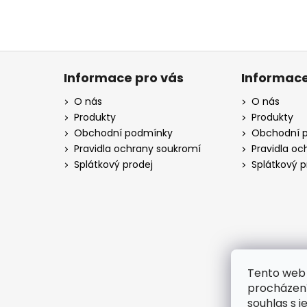
Z
á
Informace pro vás
Informace
p
O nás
O nás
a
Produkty
Produkty
t
Obchodní podmínky
Obchodní 
í
Pravidla ochrany soukromí
Pravidla o
Splátkový prodej
Splátkový p
Tento web 
procházení
souhlas s j