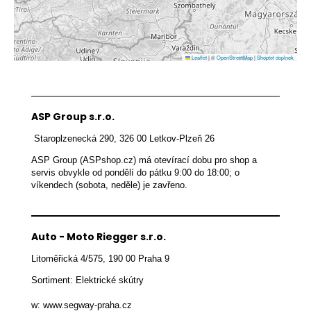
č
u
j
e
Leaflet
|
©
OpenStreetMap
|
Shoptet doplnek
m
e
PNEUMATIKA
ASP Group s.r.o.
10X2.5
800
 Staroplzenecká 290, 326 00 Letkov-Plzeň 26
Kč
ASP Group (ASPshop.cz) má otevírací dobu pro shop a 
servis obvykle od pondělí do pátku 9:00 do 18:00; o 
víkendech (sobota, neděle) je zavřeno.
Auto - Moto Riegger s.r.o.
Litoměřická 4/575, 190 00 Praha 9
Sortiment: Elektrické skútry

w: www.segway-praha.cz
