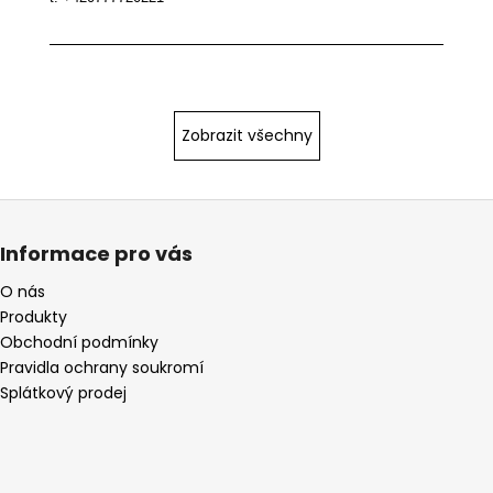
Z
á
Informace pro vás
p
a
O nás
Produkty
t
Obchodní podmínky
í
Pravidla ochrany soukromí
Splátkový prodej