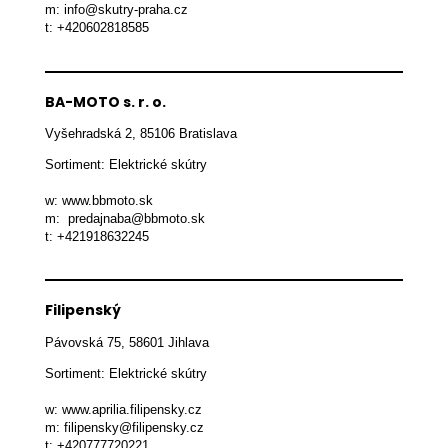
m: info@skutry-praha.cz

t: +420602818585
BA-MOTO s. r. o.
Vyšehradská 2, 85106 Bratislava
Sortiment: Elektrické skútry

w: www.bbmoto.sk

m:  predajnaba@bbmoto.sk

t: +421918632245
Filipenský
Pávovská 75, 58601 Jihlava
Sortiment: Elektrické skútry

w: www.aprilia.filipensky.cz

m: filipensky@filipensky.cz

t: +420777720221