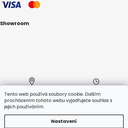
Showroom
Kde nás najdete
Provozní doba:
Tento web používá soubory cookie. Dalším
Segway showroom
Po - Pá:
procházením tohoto webu vyjadřujete souhlas s
GSI distribution s.r.o.
10:00 - 18:00
jejich používáním.
Plavecká 2, Praha 2, 12000
Nastavení
Vytvořil Shoptet