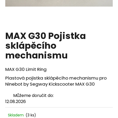
a
j
í
t
MAX G30 Pojistka
?
sklápěcího
mechanismu
HLEDAT
MAX G30 Limit Ring
Plastová pojistka sklápěcího mechanismu pro
D
Ninebot by Segway Kickscooter MAX G30
o
p
Můžeme doručit do:
o
12.08.2026
r
u
Skladem
(3 ks)