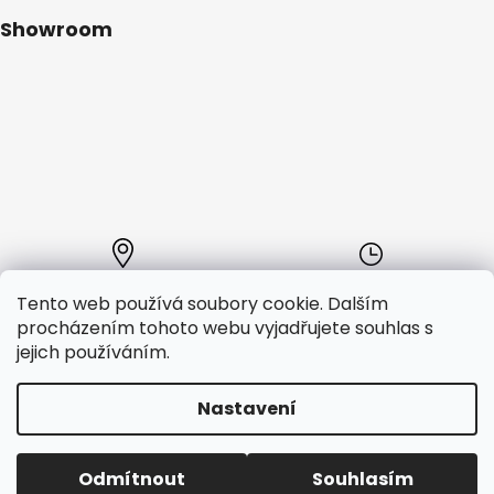
Showroom
Kde nás najdete
Provozní doba:
Tento web používá soubory cookie. Dalším
Segway showroom
Po - Pá:
procházením tohoto webu vyjadřujete souhlas s
GSI distribution s.r.o.
10:00 - 18:00
jejich používáním.
Plavecká 2, Praha 2, 12000
Nastavení
Vytvořil Shoptet
Copyright 2026
Segway-store.cz
. Všechna práva
Odmítnout
Souhlasím
vyhrazena.