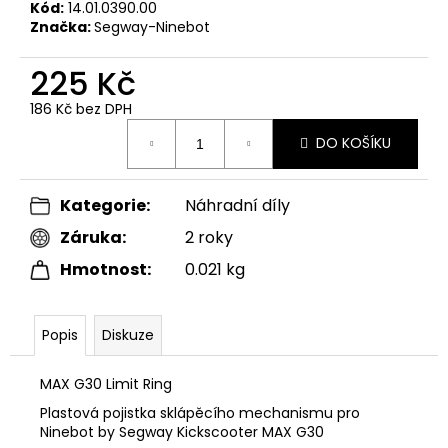
č
Kód:
14.01.0390.00
u
Značka:
Segway-Ninebot
j
e
225 Kč
m
186 Kč bez DPH
e
Měrná
DO KOŠÍKU
cena:
NINEBOT
KICKSCOOTER
ZÁMEK
Kategorie
:
Náhradní díly
690
Kč
Záruka
:
2 roky
Hmotnost
:
0.021 kg
Popis
Diskuze
MAX G30 Limit Ring
Plastová pojistka sklápěcího mechanismu pro
Ninebot by Segway Kickscooter MAX G30