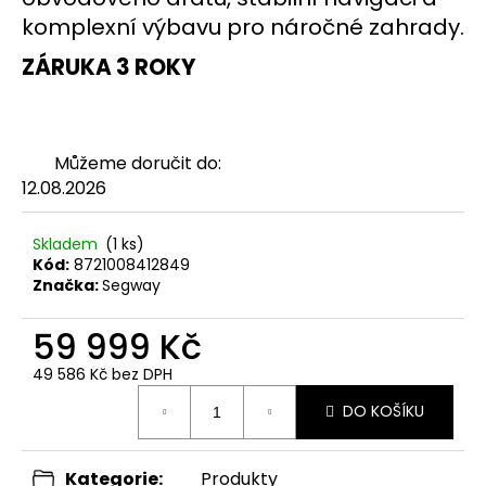
č
komplexní výbavu pro náročné zahrady.
u
j
ZÁRUKA 3 ROKY
e
m
e
Můžeme doručit do:
ROBOTICKÁ
SEKAČKA
12.08.2026
NAVIMOW
I205
AWD
Skladem
(1 ks)
Kód:
8721008412849
21
Značka:
Segway
999
Kč
59 999 Kč
49 586 Kč bez DPH
Měrná
DO KOŠÍKU
cena:
Kategorie
:
Produkty