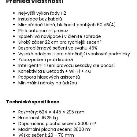
Přehled vlastností
Nejvyšší výkon řady H2
Instalace bez kabelů
Mimořádně tichá, hlučnost pouhých 60 dB(A)
Plně autonomní provoz
Spolehlivá navigace i v členité zahradě
Široký záběr 22 cm pro rychlejší sečení
Bezproblémové sečení ve svahu 45%
Vysoká odolnost i pro náročnější venkovní podmínky
Zabezpečení proti krádeži
Inteligentní řízení provozu sekačky dle počasí
Konektivita Bluetooth + Wi-Fi + 4G
Podpora hlasových asistentů
Minimální nároky na údržbu
Technická specifikace
Rozměry: 624 × 445 × 295 mm
Hmotnost: 16.25 kg
Doporučená plocha sečení: 3000 m²
Maximální plocha sečení: 3600 m²
Výška sečení: 20 - 70 mm