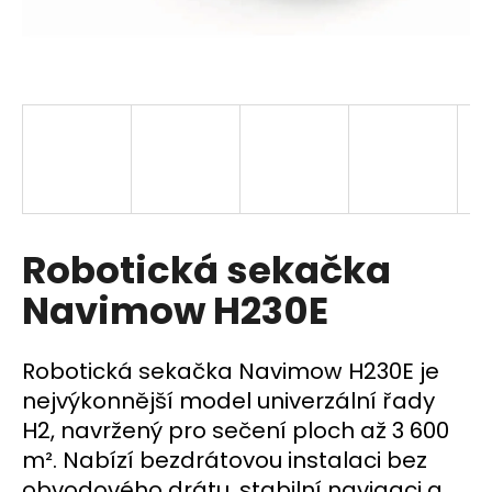
a
j
í
t
?
HLEDAT
Robotická sekačka
Navimow H230E
D
Robotická sekačka Navimow H230E je
o
p
nejvýkonnější model univerzální řady
o
H2, navržený pro sečení ploch až 3 600
r
m². Nabízí bezdrátovou instalaci bez
u
obvodového drátu, stabilní navigaci a