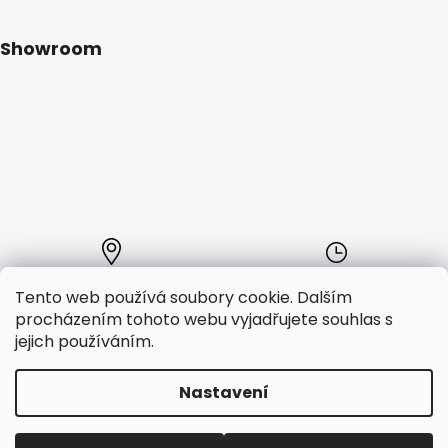
Showroom
Kde nás najdete
Provozní doba:
Tento web používá soubory cookie. Dalším
Segway showroom
Po - Pá:
procházením tohoto webu vyjadřujete souhlas s
GSI distribution s.r.o.
10:00 - 18:00
jejich používáním.
Plavecká 2, Praha 2, 12000
Nastavení
Vytvořil Shoptet
Copyright 2026
Segway-store.cz
. Všechna práva