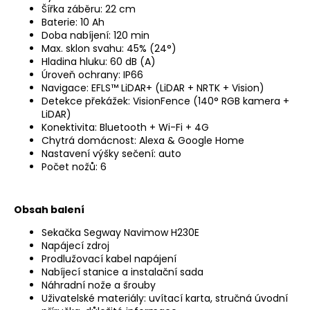
Šířka záběru: 22 cm
Baterie: 10 Ah
Doba nabíjení: 120 min
Max. sklon svahu: 45% (24°)
Hladina hluku: 60 dB (A)
Úroveň ochrany: IP66
Navigace: EFLS™ LiDAR+ (LiDAR + NRTK + Vision)
Detekce překážek: VisionFence (140° RGB kamera +
LiDAR)
Konektivita: Bluetooth + Wi-Fi + 4G
Chytrá domácnost: Alexa & Google Home
Nastavení výšky sečení: auto
Počet nožů: 6
Obsah balení
Sekačka Segway Navimow H230E
Napájecí zdroj
Prodlužovací kabel napájení
Nabíjecí stanice a instalační sada
Náhradní nože a šrouby
Uživatelské materiály: uvítací karta, stručná úvodní