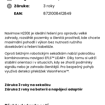
Záruka
:
3 roky
EAN
:
8721008412849
Navimow H230E je ideální řešení pro opravdu velké
zahrady, rozsáhlé pozemky a členitá prostředí, kde chcete
maximální pohodlí i výkon bez nutnosti ručního
dosekávání a řešení kabeláže.
Oproti běžným robotickým sekačkám nabízí pokročilou
kombinovanou navigaci EFLS™ LiDAR+. Díky tomu si udrží
stabilní orientaci i v situacích, kdy se zhorší podmínky
signálu nebo je zahrada členitější. Pro bezpečný pohyb
využívá detekci překážek VisionFence™.
Záruka 3 roky na sekačku
Záruka 2 roky na baterii a napájecí adaptér