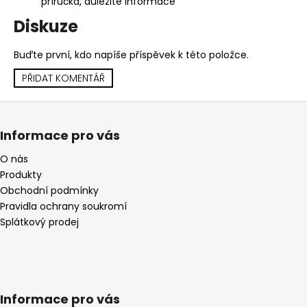
příručka, důležité informace
Diskuze
Buďte první, kdo napíše příspěvek k této položce.
PŘIDAT KOMENTÁŘ
Z
á
Informace pro vás
p
a
O nás
Produkty
t
Obchodní podmínky
í
Pravidla ochrany soukromí
Splátkový prodej
Informace pro vás